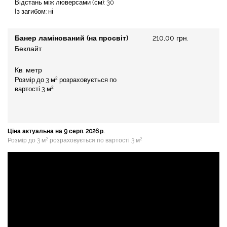
Відстань між люверсами (см): 30
Із загибом: ні
Банер ламінований (на просвіт)
210,00 грн.
Беклайт
Кв. метр
2
Розмір до 3 м
розраховується по
2
вартості 3 м
Ціна актуальна на 9 серп. 2026 р.
2
2
Розмір до 3 м
розраховується по вартості 3 м