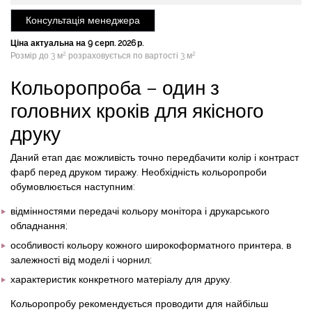
Консультація менеджера
Ціна актуальна на 9 серп. 2026 р.
2
2
Розмір до 3 м
розраховується по вартості 3 м
Кольоропроба – один з
головних кроків для якісного
друку
Даний етап дає можливість точно передбачити колір і контраст
фарб перед друком тиражу. Необхідність кольоропроби
обумовлюється наступним:
відмінностями передачі кольору монітора і друкарського
обладнання;
особливості кольору кожного широкоформатного принтера, в
залежності від моделі і чорнил;
характеристик конкретного матеріалу для друку.
Кольоропробу рекомендується проводити для найбільш