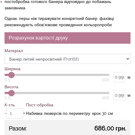
постобробка готового банера відповідно до побажань
замовника.
Однак, перш ніж тиражувати конкретний банер, фахівці
рекомендують обов'язкове проведення кольоропроби.
Розрахунок вартості друку
Матеріал
Ширина
м
0.5
100
Висота
м
0.5
100
К-сть
Пост-обробка
-
+
Набивка люверсів по периметру: крок 30 см
Разом:
686,00 грн.