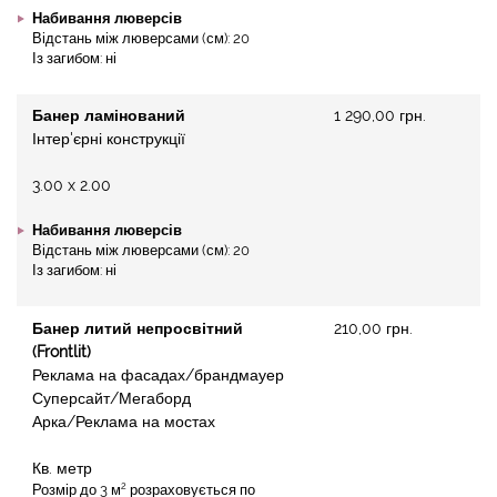
Набивання люверсів
Відстань між люверсами (см): 20
Із загибом: ні
Банер ламінований
1 290,00 грн.
Інтер'єрні конструкції
3.00 x 2.00
Набивання люверсів
Відстань між люверсами (см): 20
Із загибом: ні
Банер литий непросвітний
210,00 грн.
(Frontlit)
Реклама на фасадах/брандмауер
Суперсайт/Мегаборд
Арка/Реклама на мостах
Кв. метр
2
Розмір до 3 м
розраховується по