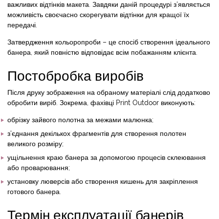
важливих відтінків макета. Завдяки даній процедурі з'являється
можливість своєчасно скорегувати відтінки для кращої їх
передачі.
Затвердження кольоропроби – це спосіб створення ідеального
банера, який повністю відповідає всім побажанням клієнта.
Постобробка виробів
Після друку зображення на обраному матеріалі слід додатково
обробити виріб. Зокрема, фахівці Print Outdoor виконують:
обрізку зайвого полотна за межами малюнка;
з'єднання декількох фрагментів для створення полотен
великого розміру;
ущільнення краю банера за допомогою процесів склеювання
або проварювання;
установку люверсів або створення кишень для закріплення
готового банера.
Термін експлуатації банерів