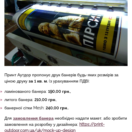
Принт Аутдор пропонує друк банерів будь-яких розмірів за
ціною друку
за 1 кв. м.
(з урахуванням ПДВ):
ламінованого банера:
190,00 грн.,
литого банера:
210,00 грн.
,
банерної сітки Mesh:
240,00 грн..
Для
замовлення банера
необхідно надати макет, або зробити
замовлення на розробку у дизайнера:
https://print-
outdoor.com.ua/uk/mock-up-design